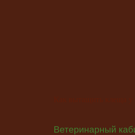
Как вытащить клеща у
Ветеринарный каби