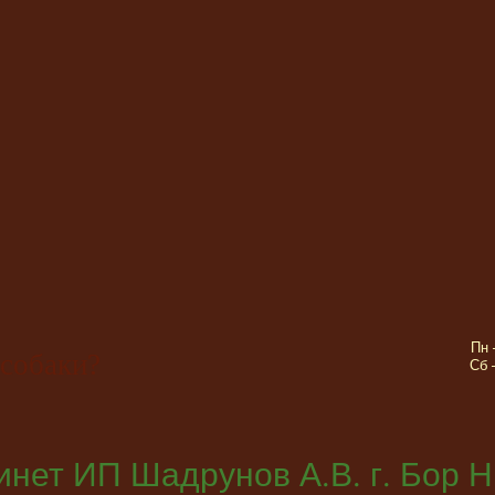
Пн 
 собаки?
Сб 
нет ИП Шадрунов А.В. г. Бор Н